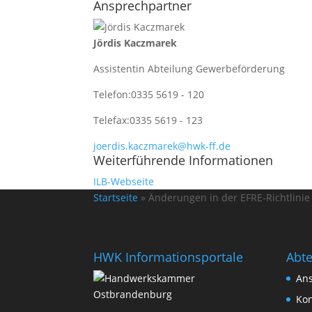
Ansprechpartner
Jördis Kaczmarek
Assistentin Abteilung Gewerbeförderung
Telefon:
0335 5619 - 120
Telefax:
0335 5619 - 123
joerdis.kaczmarek@hwk-ff.de
Weiterführende Informationen
ILB-Webseite
Startseite
»
Änderungen in der EFRE-Richtlinie
HWK Informationsportale
Abt
An
Kon