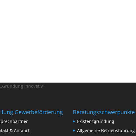
 „Gründung innovativ“
eilung Gewerbeförderung
Beratungsschwerpunkte
sprechpartner
Existenzgründung
takt & Anfahrt
Allgemeine Betriebsführung