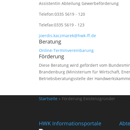
Assistentin Abteilung Gewerbeförderung
Telefon:
0335 5619 - 120
Telefax:
0335 5619 - 123
joerdis.kaczmarek@hwk-ff.de
Beratung
Online-Terminvereinbarung
Förderung
Diese Beratung wird gefördert vom Bundesmin
Brandenburg (Ministerium für Wirtschaft, Ener
Betriebsberatungsstelle der Handwerkskamme
Startseite
»
Förderung Existenzgründer
HWK Informationsportale
Abt