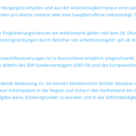
Bürgergeld erhalten und aus der Arbeitslosigkeit heraus eine sozi
den pro Woche umfasst oder eine hauptberufliche selbständige 
r Eingliederungschancen am Arbeitsmarkt gelten seit dem 28. D
stenzgründungen durch Bezieher von Arbeitslosengeld I gilt ab d
zaninfinanzierungen ist in Deutschland erheblich eingeschränkt
 Mitteln des ERP-Sondervermögens (ERP-SV) und des Europäischen So
ende Bedeutung zu. Sie können Marktnischen leichter besetzen u
eue Arbeitsplätze in der Region und sichern den Fortbestand des 
abe darin, Existenzgründer zu beraten und in die Selbstständigke