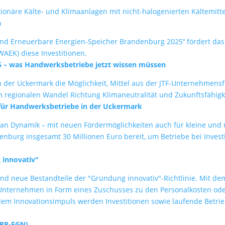
tionäre Kälte- und Klimaanlagen mit nicht-halogenierten Kältemi
n
f und Erneuerbare Energien-Speicher Brandenburg 2025‘‘ fördert da
WAEK) diese Investitionen.
 – was Handwerksbetriebe jetzt wissen müssen
 der Uckermark die Möglichkeit, Mittel aus der JTF-Unternehmens
em regionalen Wandel Richtung Klimaneutralität und Zukunftsfähig
für Handwerksbetriebe in der Uckermark
 an Dynamik – mit neuen Fördermöglichkeiten auch für kleine und
andenburg insgesamt 30 Millionen Euro bereit, um Betriebe bei Inve
 innovativ"
nd neue Bestandteile der "Gründung innovativ"-Richtlinie. Mit d
Unternehmen in Form eines Zuschusses zu den Personalkosten od
dem Innovationsimpuls werden Investitionen sowie laufende Betri
ERP-FGN)