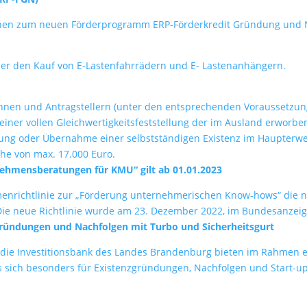
ionen zum neuen Förderprogramm ERP-Förderkredit Gründung und 
der den Kauf von E-Lastenfahrrädern und E- Lastenanhängern.
nen und Antragstellern (unter den entsprechenden Voraussetzungen
ner vollen Gleichwertigkeitsfeststellung der im Ausland erworben
dung oder Übernahme einer selbstständigen Existenz im Haupterw
he von max. 17.000 Euro.
nehmensberatungen für KMU“ gilt ab 01.01.2023
menrichtlinie zur „Förderung unternehmerischen Know-hows“ die ne
e neue Richtlinie wurde am 23. Dezember 2022, im Bundesanzeiger
ründungen und Nachfolgen mit Turbo und Sicherheitsgurt
die Investitionsbank des Landes Brandenburg bieten im Rahmen
 sich besonders für Existenzgründungen, Nachfolgen und Start-u