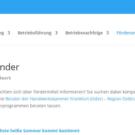
ng
Betriebsführung
Betriebsnachfolge
Förderu
ünder
hten sich über Fördermittel informieren? Sie suchen dabei kompe
die
Berater der Handwerkskammer Frankfurt (Oder) – Region Ostb
derprogrammen beraten lassen.
 nächste heiße Sommer kommt bestimmt