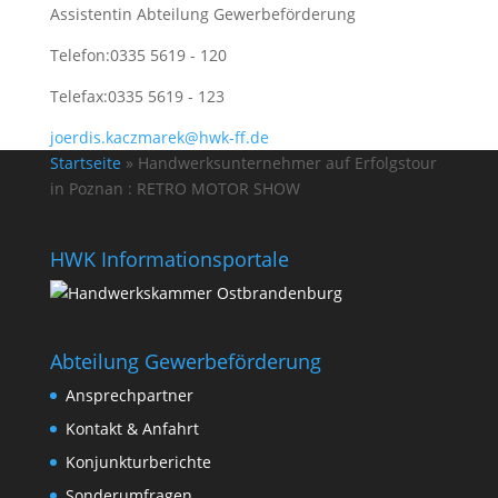
Assistentin Abteilung Gewerbeförderung
Telefon:
0335 5619 - 120
Telefax:
0335 5619 - 123
joerdis.kaczmarek@hwk-ff.de
Startseite
»
Handwerksunternehmer auf Erfolgstour
in Poznan : RETRO MOTOR SHOW
HWK Informationsportale
Abteilung Gewerbeförderung
Ansprechpartner
Kontakt & Anfahrt
Konjunkturberichte
Sonderumfragen