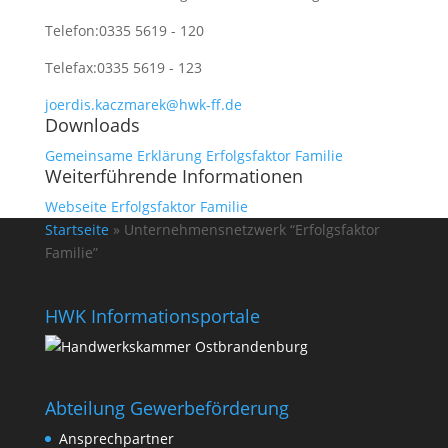
Telefon:
0335 5619 - 120
Telefax:
0335 5619 - 123
joerdis.kaczmarek@hwk-ff.de
Downloads
Gemeinsame Erklärung Erfolgsfaktor Familie
Weiterführende Informationen
Webseite Erfolgsfaktor Familie
Startseite
»
Unternehmensnetzwerk “Erfolgsfaktor
Familie”
HWK Informationsportale
Abteilung Gewerbeförderung
Ansprechpartner